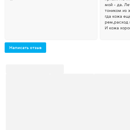
мой - да. Летом - 
тоником из э
гда кожа ещ
рем,расход 
И кожа хоро
ёгким свече
Написать отзыв