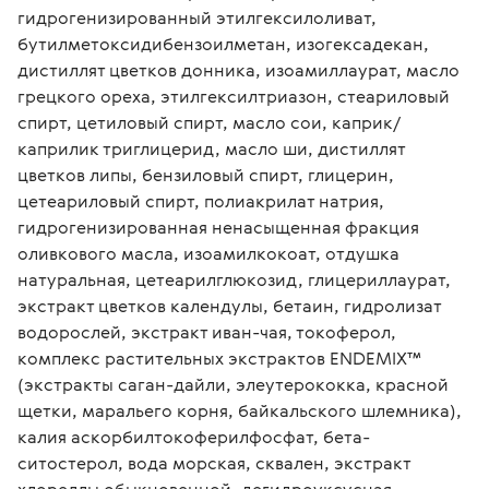
гидрогенизированный этилгексилоливат, 
бутилметоксидибензоилметан, изогексадекан, 
дистиллят цветков донника, изоамиллаурат, масло 
грецкого ореха, этилгексилтриазон, стеариловый 
спирт, цетиловый спирт, масло сои, каприк/
каприлик триглицерид, масло ши, дистиллят 
цветков липы, бензиловый спирт, глицерин, 
цетеариловый спирт, полиакрилат натрия, 
гидрогенизированная ненасыщенная фракция 
оливкового масла, изоамилкокоат, отдушка 
натуральная, цетеарилглюкозид, глицериллаурат, 
экстракт цветков календулы, бетаин, гидролизат 
водорослей, экстракт иван-чая, токоферол, 
комплекс растительных экстрактов ENDEMIX™ 
(экстракты саган-дайли, элеутерококка, красной 
щетки, маральего корня, байкальского шлемника), 
калия аскорбилтокоферилфосфат, бета-
ситостерол, вода морская, сквален, экстракт 