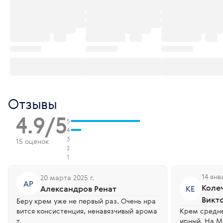
Отзывы
4.9/5
5
4
3
15 оценок
2
1
14 янв
20 марта 2025 г.
АР
Коле
Александров Ренат
КЕ
Викт
Беру крем уже не первый раз. Очень нра
вится консистенция, ненавязчивый арома
Крем средне
т.
ирный. На М