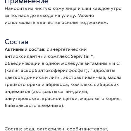
Применение
Наносить на чистую кожу лица и шеи каждое утро 
за полчаса до выхода на улицу. Можно 
использовать в качестве основы под макияж.
Состав
Активный состав:
 синергетический 
антиоксидантный комплекс Sepivital™, 
объединяющий в одной молекуле витамины Е и С 
(калия аскорбилтокоферилфосфат), гидролаты 
цветков донника и липы, экстракт иван-чая, масла 
грецкого ореха и абрикоса, комплекс сибирских 
эндемиков (экстракты саган-дайли, 
элеутерококка, красной щетки, маральего корня, 
байкальского шлемника).
Состав: вода, октокрилен, сорбитанстеарат, 