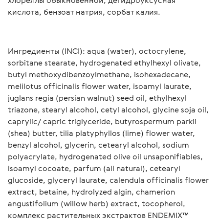
хлореллы обыкновенной, дегидроуксусная 
кислота, бензоат натрия, сорбат калия.
Ингредиенты (INCI): aqua (water), octocrylene, 
sorbitane stearate, hydrogenated ethylhexyl olivate, 
butyl methoxydibenzoylmethane, isohexadecane, 
melilotus officinalis flower water, isoamyl laurate, 
juglans regia (persian walnut) seed oil, ethylhexyl 
triazone, stearyl alcohol, cetyl alcohol, glycine soja oil, 
caprylic/ capric triglyceride, butyrospermum parkii 
(shea) butter, tilia platyphyllos (lime) flower water, 
benzyl alcohol, glycerin, cetearyl alcohol, sodium 
polyacrylate, hydrogenated olive oil unsaponifiables, 
isoamyl cocoate, parfum (all natural), cetearyl 
glucoside, glyceryl laurate, calendula officinalis flower 
extract, betaine, hydrolyzed algin, сhamerion 
angustifolium (willow herb) extract, tocopherol, 
комплекс растительных экстрактов ENDEMIX™ 