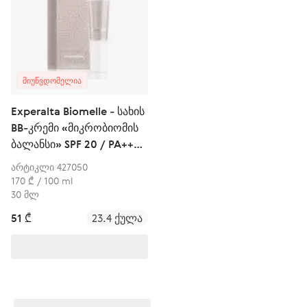
ᲛᲘᲣᲬᲕᲓᲝᲛᲔᲚᲘᲐ
Experalta Biomelle - სახის
BB-კრემი «მიკრობიომის
ბალანსი» SPF 20 / PA+++
(02 კანისფერი)
არტიკლი 427050
170 ₾ / 100 ml
30 მლ
51 ₾
23.4 ქულა