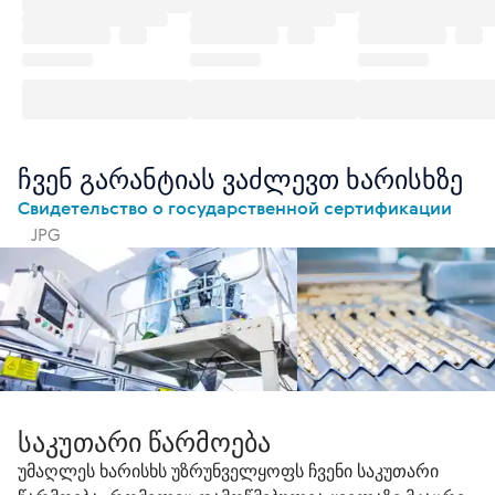
ჩვენ გარანტიას ვაძლევთ ხარისხზე
Свидетельство о государственной сертификации
JPG
საკუთარი წარმოება
უმაღლეს ხარისხს უზრუნველყოფს ჩვენი საკუთარი