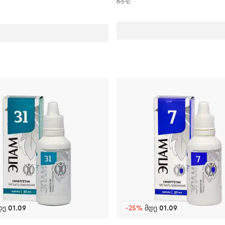
63 ₾
Ე 01.09
-25%
ᲛᲓᲔ 01.09