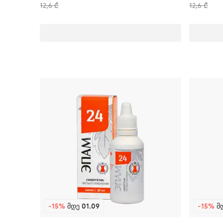
12,6 ₾
12,6 ₾
-15%
ᲛᲓᲔ 01.09
-15%
ᲛᲓ