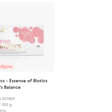
ᲝᲛᲔᲚᲘᲐ
cs - Essense of Biotics
s Balance
 501404
/ 100 g
ულა