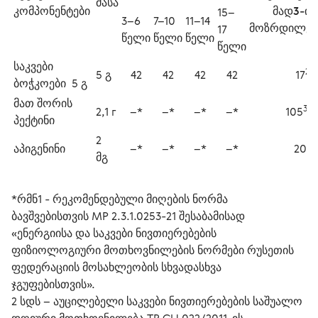
მასა
კომპონენტები 
მად3-ის
15–
3–6 
7–10 
11–14 
მოზრდილებ
17 
წელი
წელი
წელი
წელი
საკვები 
2
5 გ 
42
42
42
42
17
ბოჭკოები  5 გ 
მათ შორის 
3
2,1 г
–*
–*
–*
–*
105
*
პექტინი  
2 
3
აპიგენინი
–*
–*
–*
–*
20
მგ 
*რმნ1 - რეკომენდებული მიღების ნორმა 
ბავშვებისთვის MP 2.3.1.0253-21 შესაბამისად 
«ენერგიისა და საკვები ნივთიერებების 
ფიზიოლოგიური მოთხოვნილების ნორმები რუსეთის 
ფედერაციის მოსახლეობის სხვადასხვა 
ჯგუფებისთვის».
2 სდს – აუცილებელი საკვები ნივთიერებების საშუალო 