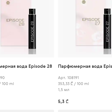
ерная вода Episode 28
Парфюмерная вода Epis
190
Арт. 108191
/ 100 ml
353,33 ₾ / 100 ml
1,5 мл
5,3 ₾