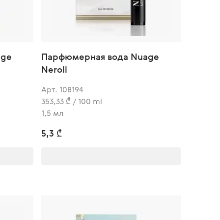
age
Парфюмерная вода Nuage
Neroli
Арт. 108194
353,33 ₾ / 100 ml
1,5 мл
5,3 ₾