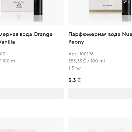
ерная вода Orange
Парфюмерная вода Nu
anilla
Peony
180
Арт. 108196
/ 100 ml
353,33 ₾ / 100 ml
1,5 мл
5,3 ₾