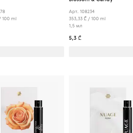
178
Арт. 108234
/ 100 ml
353,33 ₾ / 100 ml
1,5 мл
5,3 ₾