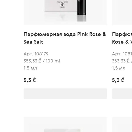
Парфюмерная вода Pink Rose &
Парфюм
Sea Salt
Rose & V
Арт. 108179
Арт. 108
353,33 ₾ / 100 ml
353,33 ₾ 
1,5 мл
1,5 мл
5,3 ₾
5,3 ₾