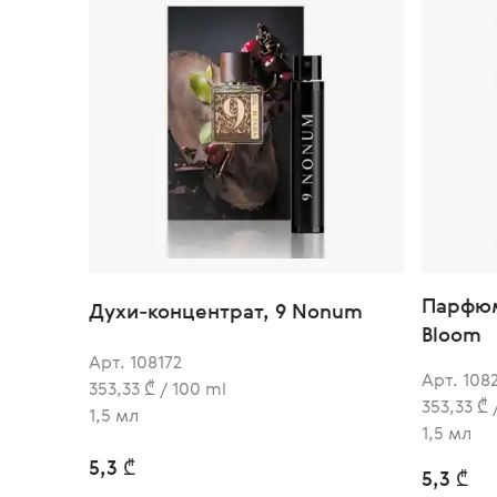
Парфюм
Духи-концентрат, 9 Nonum
Bloom
Арт. 108172
Арт. 108
353,33 ₾ / 100 ml
353,33 ₾ 
1,5 мл
1,5 мл
5,3 ₾
5,3 ₾