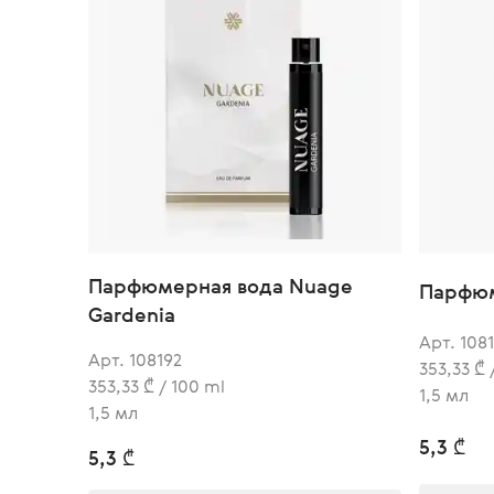
Парфюмерная вода Nuage
Парфюм
Gardenia
Арт. 108
Арт. 108192
353,33 ₾ 
353,33 ₾ / 100 ml
1,5 мл
1,5 мл
5,3 ₾
5,3 ₾