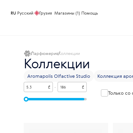
RU
Русский
Грузия
Магазины (1)
Помощь
Парфюмерия
Коллекции
Коллекции
Aromapolis Olfactive Studio
Коллекция аром
₾
-
₾
Только со