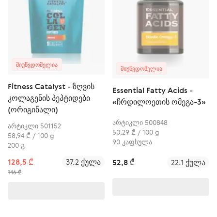
ᲛᲘᲣᲬᲕᲓᲝᲛᲔᲚᲘᲐ
ᲛᲘᲣᲬᲕᲓᲝᲛᲔᲚᲘᲐ
Fitness Catalyst - ზღვის
Essential Fatty Acids -
კოლაგენის პეპტიდები
«ჩრდილოეთის ომეგა-3»
(ორიგინალი)
არტიკლი 500848
არტიკლი 501152
50,29 ₾ / 100 g
58,94 ₾ / 100 g
90 კაფსულა
200 გ
128,5 ₾
37.2 ქულა
52,8 ₾
22.1 ქულა
146 ₾