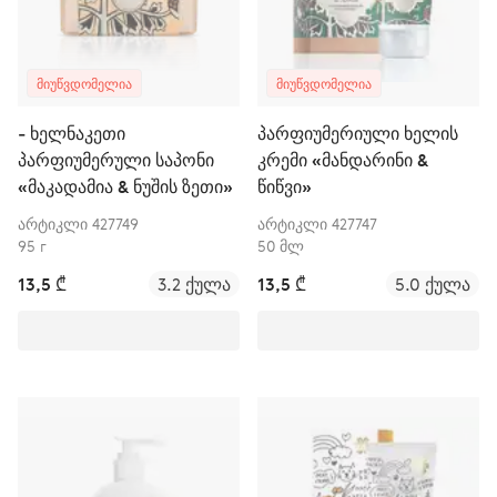
ᲛᲘᲣᲬᲕᲓᲝᲛᲔᲚᲘᲐ
ᲛᲘᲣᲬᲕᲓᲝᲛᲔᲚᲘᲐ
- ხელნაკეთი
პარფიუმერიული ხელის
პარფიუმერული საპონი
კრემი «მანდარინი &
«მაკადამია & ნუშის ზეთი»
წიწვი»
არტიკლი 427749
არტიკლი 427747
95 г
50 მლ
13,5 ₾
3.2 ქულა
13,5 ₾
5.0 ქულა