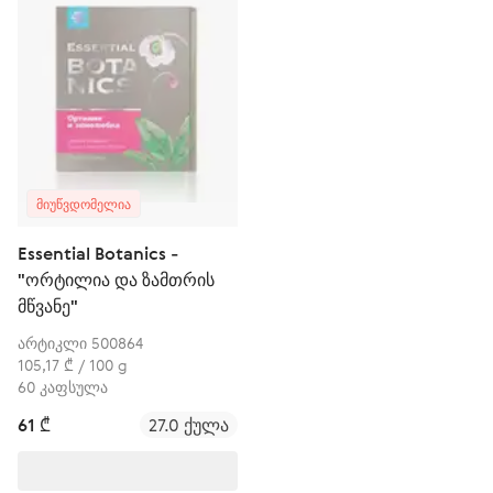
ᲛᲘᲣᲬᲕᲓᲝᲛᲔᲚᲘᲐ
Essential Botanics -
"ორტილია და ზამთრის
მწვანე"
არტიკლი 500864
105,17 ₾ / 100 g
60 კაფსულა
61 ₾
27.0 ქულა