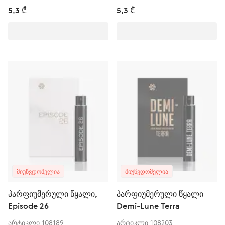
5,3 ₾
5,3 ₾
ᲛᲘᲣᲬᲕᲓᲝᲛᲔᲚᲘᲐ
ᲛᲘᲣᲬᲕᲓᲝᲛᲔᲚᲘᲐ
პარფიუმერული წყალი,
პარფიუმერული წყალი
Episode 26
Demi-Lune Terra
არტიკლი 108189
არტიკლი 108203